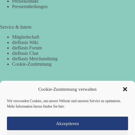
Pressekontakt
Pressemitteilungen
Service & Intern
Mitgliedschaft
dieBasis Wiki
dieBasis Forum
dieBasis Chat
dieBasis Merchandising
Cookie-Zustimmung
Spenden
Cookie-Zustimmung verwalten
Per Banküberweisung:
Wir verwenden Cookies, um unsere Website und unseren Service zu optimieren.
Mehr Information hierzu finden Sie hier:
Empfänger:
dieBasis Landesverband Sachsen
IBAN: DE94850503000221210113
BIC: OSDDDE81XXX
Verwendungszweck:
Spende
Akzeptieren