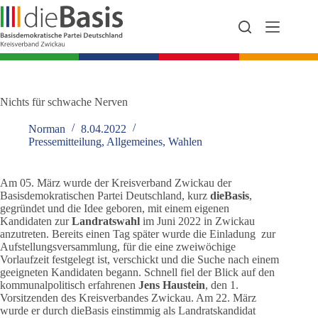
Zum
Inhalt
springen
Nichts für schwache Nerven
Norman
8.04.2022
Pressemitteilung
,
Allgemeines
,
Wahlen
Am 05. März wurde der Kreisverband Zwickau der
Basisdemokratischen Partei Deutschland, kurz
dieBasis
,
gegründet und die Idee geboren, mit einem eigenen
Kandidaten zur
Landratswahl
im Juni 2022 in Zwickau
anzutreten. Bereits einen Tag später wurde die Einladung zur
Aufstellungsversammlung, für die eine zweiwöchige
Vorlaufzeit festgelegt ist, verschickt und die Suche nach einem
geeigneten Kandidaten begann. Schnell fiel der Blick auf den
kommunalpolitisch erfahrenen
Jens Haustein
, den 1.
Vorsitzenden des Kreisverbandes Zwickau. Am 22. März
wurde er durch dieBasis einstimmig als Landratskandidat