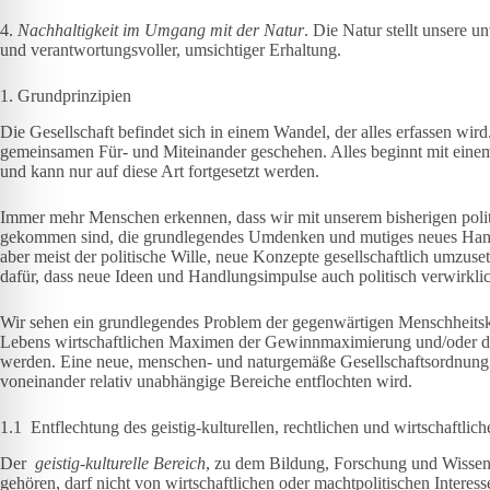
4.
Nachhaltigkeit im Umgang mit der Natur
. Die Natur stellt unsere u
und verantwortungsvoller, umsichtiger Erhaltung.
1. Grundprinzipien
Die Gesellschaft befindet sich in einem Wandel, der alles erfassen wird.
gemeinsamen Für- und Miteinander geschehen. Alles beginnt mit einem
und kann nur auf diese Art fortgesetzt werden.
Immer mehr Menschen erkennen, dass wir mit unserem bisherigen polit
gekommen sind, die grundlegendes Umdenken und mutiges neues Handeln 
aber meist der politische Wille, neue Konzepte gesellschaftlich umzuse
dafür, dass neue Ideen und Handlungsimpulse auch politisch verwirkl
Wir sehen ein grundlegendes Problem der gegenwärtigen Menschheitskr
Lebens wirtschaftlichen Maximen der Gewinnmaximierung und/oder de
werden. Eine neue, menschen- und naturgemäße Gesellschaftsordnung se
voneinander relativ unabhängige Bereiche entflochten wird.
1.1 Entflechtung des geistig-kulturellen, rechtlichen und wirtschaftlic
Der
geistig-kulturelle Bereich
, zu dem Bildung, Forschung und Wissens
gehören, darf nicht von wirtschaftlichen oder machtpolitischen Inter