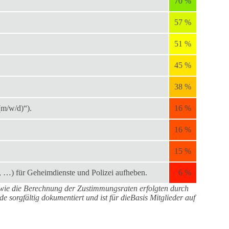
70 %
57 %
51 %
45 %
38 %
(m/w/d)“).
16 %
16 %
15 %
…) für Geheimdienste und Polizei aufheben.
6 %
ie die Berechnung der Zustimmungsraten erfolgten durch
rde sorgfältig dokumentiert und ist für dieBasis Mitglieder auf