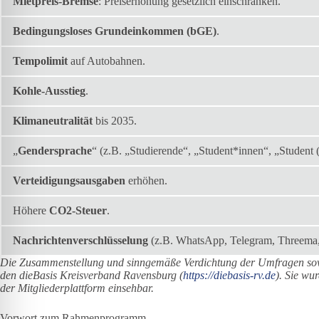
Mietpreis-Bremse
: Preiserhöhung gesetzlich einschränken.
Bedingungsloses Grundeinkommen (bGE)
.
Tempolimit
auf Autobahnen.
Kohle-Ausstieg
.
Klimaneutralität
bis 2035.
„
Gendersprache
“ (z.B. „Studierende“, „Student*innen“, „Student 
Verteidigungsausgaben
erhöhen.
Höhere
CO2-Steuer
.
Nachrichtenverschlüsselung
(z.B. WhatsApp, Telegram, Threema, 
Die Zusammenstellung und sinngemäße Verdichtung der Umfragen sow
den dieBasis Kreisverband Ravensburg (
https://diebasis-rv.de
). Sie wu
der Mitgliederplattform einsehbar.
Vorwort zum Rahmenprogramm