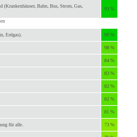
nd (Krankenhäuser, Bahn, Bus, Strom, Gas,
93 %
den
n, Erdgas).
90 %
98 %
84 %
83 %
82 %
82 %
81 %
ng für alle.
73 %