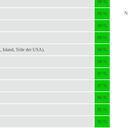
99 %
N
99 %
99 %
99 %
Island, Teile der USA).
98 %
98 %
97 %
97 %
96 %
95 %
95 %