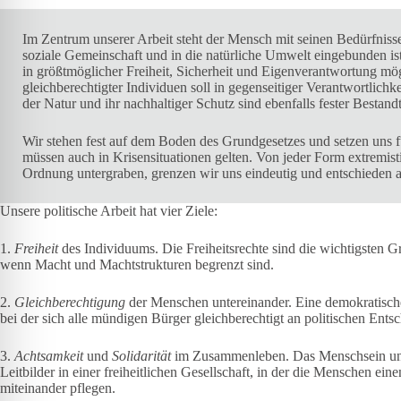
Im Zentrum unserer Arbeit steht der Mensch mit seinen Bedürfnissen
soziale Gemeinschaft und in die natürliche Umwelt eingebunden ist
in größtmöglicher Freiheit, Sicherheit und Eigenverantwortung mö
gleichberechtigter Individuen soll in gegenseitiger Verantwortlich
der Natur und ihr nachhaltiger Schutz sind ebenfalls fester Bestandte
Wir stehen fest auf dem Boden des Grundgesetzes und setzen uns f
müssen auch in Krisensituationen gelten. Von jeder Form extremisti
Ordnung untergraben, grenzen wir uns eindeutig und entschieden a
Unsere politische Arbeit hat vier Ziele:
1.
Freiheit
des Individuums. Die Freiheitsrechte sind die wichtigsten Gr
wenn Macht und Machtstrukturen begrenzt sind.
2.
Gleichberechtigung
der Menschen untereinander. Eine demokratische
bei der sich alle mündigen Bürger gleichberechtigt an politischen Ents
3.
Achtsamkeit
und
Solidarität
im Zusammenleben. Das Menschsein und 
Leitbilder in einer freiheitlichen Gesellschaft, in der die Menschen ei
miteinander pflegen.