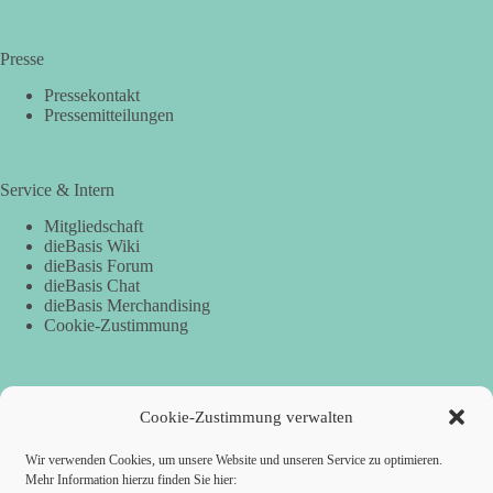
Presse
Pressekontakt
Pressemitteilungen
Service & Intern
Mitgliedschaft
dieBasis Wiki
dieBasis Forum
dieBasis Chat
dieBasis Merchandising
Cookie-Zustimmung
Spenden
Cookie-Zustimmung verwalten
Per Banküberweisung:
Wir verwenden Cookies, um unsere Website und unseren Service zu optimieren.
Mehr Information hierzu finden Sie hier:
Empfänger:
dieBasis Landesverband Sachsen