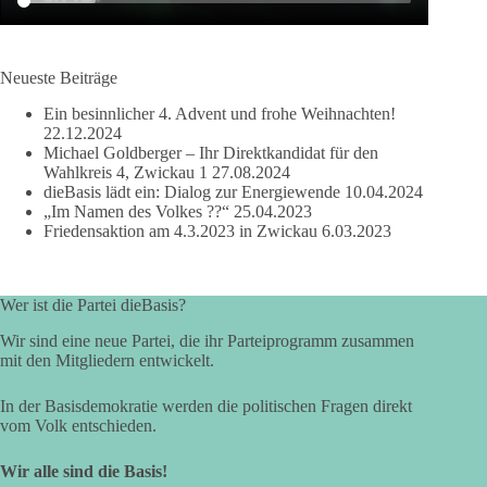
Umgang miteinander. Vieles stammt hier noch aus der
Web
https://th.diebasis-partei.de/
Web
https://diebasis-st.de/
Kultur des Bergbaus und der Stahlindustrie, in der
Vertrauen, Zusammenhalt und „sich aufeinander
Gruppenbild dieBasis Landesverband Sachsen 2020
Gruppenbild dieBasis Landesverband Schleswig-
Kontakt
kontakt@th-diebasis.de
Kontakt
post@diebasis-st.de
verlassen können“ als höchste Güter galten.
Holstein 2020
Web
http://www.diebasis-sachsen.de/
Neueste Beiträge
Gründung
16.01.2021
Gründung
31.10.2020
Web
https://diebasis-lvsh.de/
Kontakt
post@diebasis-sachsen.de
Ein besinnlicher 4. Advent und frohe Weihnachten!
Kontakt
sh-lv@die-basis-partei.de
22.12.2024
Gründung
08.11.2020
Michael Goldberger – Ihr Direktkandidat für den
Gründung
30.08.2020
Wahlkreis 4, Zwickau 1
27.08.2024
dieBasis lädt ein: Dialog zur Energiewende
10.04.2024
„Im Namen des Volkes ??“
25.04.2023
Friedensaktion am 4.3.2023 in Zwickau
6.03.2023
Wer ist die Partei dieBasis?
Wir sind eine neue Partei, die ihr Parteiprogramm zusammen
Gruppenbild dieBasis Landesverband Saarland 2020
mit den Mitgliedern entwickelt.
Web
https://diebasis-saar2020.de/
In der Basisdemokratie werden die politischen Fragen direkt
Kontakt
landesverband@diebasis-sl.de
vom Volk entschieden.
Gründung
25.07.2020
Wir alle sind die Basis!